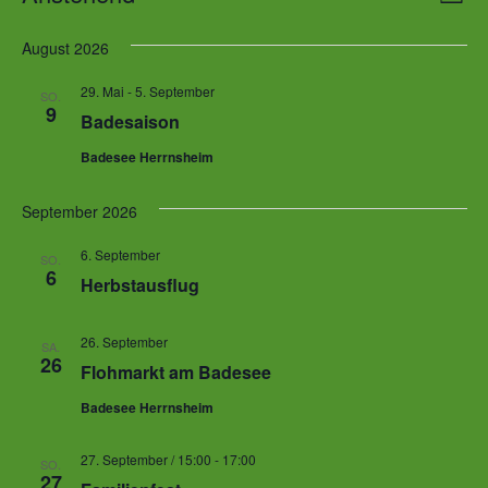
Liste
Ans
Datum
Nav
wählen.
August 2026
Nav
29. Mai
-
5. September
SO.
9
Badesaison
Badesee Herrnsheim
September 2026
6. September
SO.
6
Herbstausflug
26. September
SA.
26
Flohmarkt am Badesee
Badesee Herrnsheim
27. September / 15:00
-
17:00
SO.
27