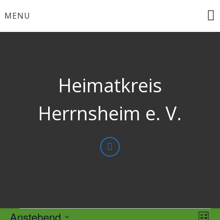
Skip
MENU
to
content
Heimatkreis
Herrnsheim e. V.
Veranstaltungen
Anstehend
Ans
Ver